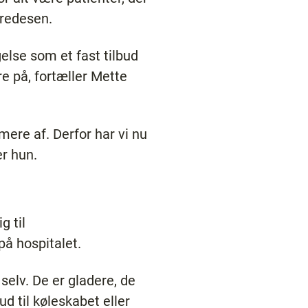
Bredesen.
lse som et fast tilbud
re på, fortæller Mette
mere af. Derfor har vi nu
er hun.
g til
på hospitalet.
selv. De er gladere, de
d til køleskabet eller