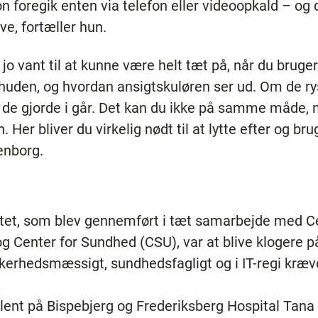
 foregik enten via telefon eller videoopkald – og
e, fortæller hun.
o vant til at kunne være helt tæt på, når du bruger 
huden, og hvordan ansigtskuløren ser ud. Om de ry
nd de gjorde i går. Det kan du ikke på samme måde,
. Her bliver du virkelig nødt til at lytte efter og br
tenborg.
tet, som blev gennemført i tæt samarbejde med Ce
 Center for Sundhed (CSU), var at blive klogere p
kkerhedsmæssigt, sundhedsfagligt og i IT-regi kræv
ulent på Bispebjerg og Frederiksberg Hospital Tan