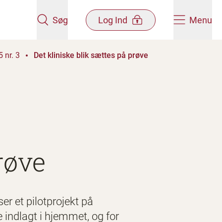
Søg
Log Ind
Menu
 nr. 3
Det kliniske blik sættes på prøve
røve
r et pilotprojekt på
e indlagt i hjemmet, og for