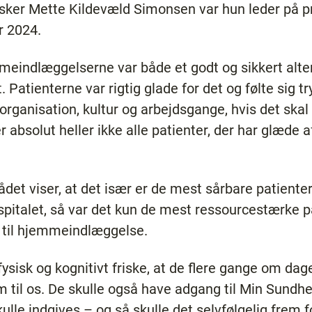
ker Mette Kildevæld Simonsen var hun leder på pro
r 2024.
mmeindlæggelserne var både et godt og sikkert altern
 Patienterne var rigtig glade for det og følte sig t
 organisation, kultur og arbejdsgange, hvis det skal 
er absolut heller ikke alle patienter, der har glæd
et viser, at det især er de mest sårbare patienter
pitalet, så var det kun de mest ressourcestærke p
e til hjemmeindlæggelse.
 fysisk og kognitivt friske, at de flere gange om d
 til os. De skulle også have adgang til Min Sundhe
ulle indgives – og så skulle det selvfølgelig frem f