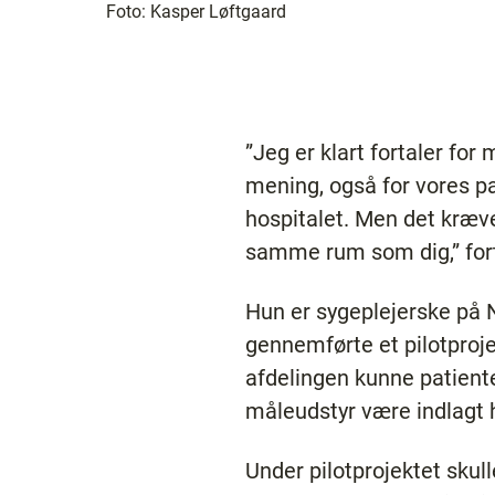
Foto:
Kasper Løftgaard
”Jeg er klart fortaler f
mening, også for vores pat
hospitalet. Men det kræve
samme rum som dig,” fort
Hun er sygeplejerske på N
gennemførte et pilotproje
afdelingen kunne patiente
måleudstyr være indlagt 
Under pilotprojektet skul