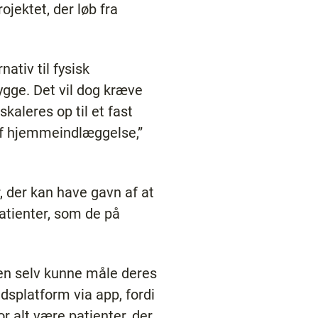
jektet, der løb fra
ativ til fysisk
rygge. Det vil dog kræve
skaleres op til et fast
e af hjemmeindlæggelse,”
, der kan have gavn af at
atienter, som de på
agen selv kunne måle deres
dsplatform via app, fordi
or alt være patienter, der