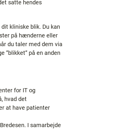
 det satte hendes
dit kliniske blik. Du kan
ster på hænderne eller
 når du taler med dem via
uge ”blikket” på en anden
nter for IT og
å, hvad det
er at have patienter
a Bredesen. I samarbejde