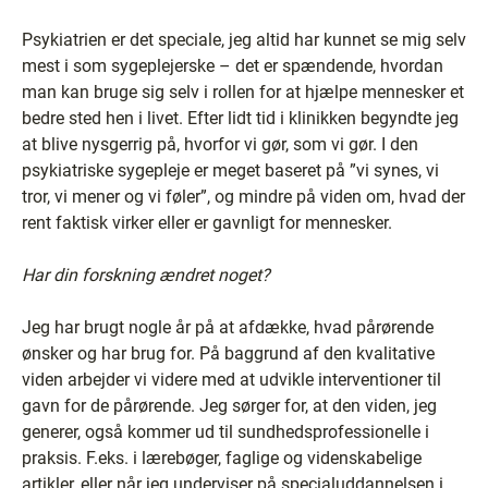
Psykiatrien er det speciale, jeg altid har kunnet se mig selv
mest i som sygeplejerske – det er spændende, hvordan
man kan bruge sig selv i rollen for at hjælpe mennesker et
bedre sted hen i livet. Efter lidt tid i klinikken begyndte jeg
at blive nysgerrig på, hvorfor vi gør, som vi gør. I den
psykiatriske sygepleje er meget baseret på ”vi synes, vi
tror, vi mener og vi føler”, og mindre på viden om, hvad der
rent faktisk virker eller er gavnligt for mennesker.
Har din forskning ændret noget?
Jeg har brugt nogle år på at afdække, hvad pårørende
ønsker og har brug for. På baggrund af den kvalitative
viden arbejder vi videre med at udvikle interventioner til
gavn for de pårørende. Jeg sørger for, at den viden, jeg
generer, også kommer ud til sundhedsprofessionelle i
praksis. F.eks. i lærebøger, faglige og videnskabelige
artikler, eller når jeg underviser på specialuddannelsen i