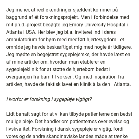
Jeg mener, at reelle ændringer sjældent kommer på
baggrund af ét forskningsprojekt. Men i forbindelse med
mit ph.d.-projekt besøgte jeg Emory University Hospital i
Atlanta i USA. Her blev jeg bl.a. inviteret ind i deres
ambulatorium for børn med medført hjertesygdom - et
område jeg havde beskæftiget mig med nogle år tidligere.
Jeg mødte en begejstret sygeplejerske, der havde læst en
af mine artikler om, hvordan man etablerer en
sygeplejeklinik for at støtte de hjertebørn bedst i
overgangen fra barn til voksen. Og med inspiration fra
artiklen, havde de faktisk lavet en klinik à la den i Atlanta.
Hvorfor er forskning i sygepleje vigtigt?
Lidt banalt sagt for at vi kan tilbyde patienterne den bedst
mulige pleje. Det handler om patienternes overlevelse og
livskvalitet. Forskning i dansk sygepleje er vigtig, fordi
vores og de andre skandinaviske landes måde at tænke