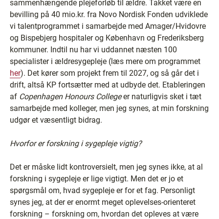
sammenhængende plejeforløb til ældre. Takket være en
bevilling på 40 mio.kr. fra Novo Nordisk Fonden udviklede
vi talentprogrammet i samarbejde med Amager/Hvidovre
og Bispebjerg hospitaler og København og Frederiksberg
kommuner. Indtil nu har vi uddannet næsten 100
specialister i ældresygepleje (læs mere om programmet
her
). Det kører som projekt frem til 2027, og så går det i
drift, altså KP fortsætter med at udbyde det. Etableringen
af
Copenhagen Honours College
er naturligvis sket i tæt
samarbejde med kolleger, men jeg synes, at min forskning
udgør et væsentligt bidrag.
Hvorfor er forskning i sygepleje vigtig?
Det er måske lidt kontroversielt, men jeg synes ikke, at al
forskning i sygepleje er lige vigtigt. Men det er jo et
spørgsmål om, hvad sygepleje er for et fag. Personligt
synes jeg, at der er enormt meget oplevelses-orienteret
forskning – forskning om, hvordan det opleves at være