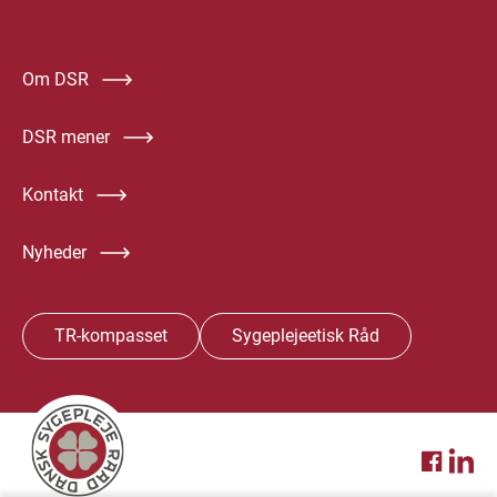
Om DSR
DSR mener
Kontakt
Nyheder
TR-kompasset
Sygeplejeetisk Råd