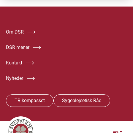
Om DSR
DSR mener
Kontakt
Nyheder
TR-kompasset
Sygeplejeetisk Råd