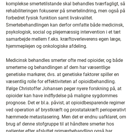
komplekse smertetilstande skal behandles tværfagligt, så
rehabiliteringen fokuserer på smertelindring, men også på
forbedret fysisk funktion samt livskvalitet.
Smertebehandlingen kan derfor omfatte både medicinsk,
psykologisk, social og plejemæssig intervention i et tæt
samarbejde mellem f.eks. kræftoverleverens egen læge,
hjemmeplejen og onkologiske afdeling.
Medicinsk behandles smerter ofte med opioider, og både
smerterne og behandlingen af dem har væsentlige
genetiske markører, dvs. at genetiske faktorer spiller en
væsentlig rolle for effektiviteten af opioidbehandling.
Ifølge Christoffer Johansen peger nyere forskning på, at
opioider kan have indflydelse på maligne sygdommes
prognose. Det er bl.a. påvist, at opioidbesparende regimer
ved operation af brystkræft og prostatakræft perioperativt
hæmmede metastasering. Men det er endnu uafklaret, om
brug af denne stofgruppe til at håndtere smerter hos
patienter efter afsluttet primærbehandling også har