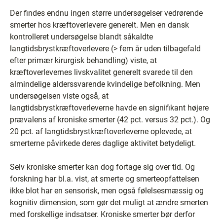
Der findes endnu ingen større undersøgelser vedrørende
smerter hos kræftoverlevere generelt. Men en dansk
kontrolleret undersøgelse blandt såkaldte
langtidsbrystkræftoverlevere (> fem år uden tilbagefald
efter primær kirurgisk behandling) viste, at
kræftoverlevernes livskvalitet generelt svarede til den
almindelige alderssvarende kvindelige befolkning. Men
undersøgelsen viste også, at
langtidsbrystkræftoverleverne havde en signifikant højere
prævalens af kroniske smerter (42 pct. versus 32 pct.). Og
20 pct. af langtidsbrystkræftoverleverne oplevede, at
smerterne påvirkede deres daglige aktivitet betydeligt.
Selv kroniske smerter kan dog fortage sig over tid. Og
forskning har bl.a. vist, at smerte og smerteopfattelsen
ikke blot har en sensorisk, men også følelsesmæssig og
kognitiv dimension, som gør det muligt at ændre smerten
med forskellige indsatser. Kroniske smerter bør derfor