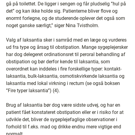
gå på toilettet. De ligger i sengen og får pludselig ”hul på
det” og kan ikke holde sig. Patienterne bliver flove og
enormt forlegne, og de studerende oplever det også som
noget ganske særligt,” siger Nina Tvistholm.
Valg af laksantia sker i samråd med en læge og vurderes
ud fra type og årsag til obstipation. Mange sygeplejersker
har dog delegeret ordinationsret til peroral behandling af
obstipation og bør derfor kende til laksantia, som
overordnet kan inddeles i fire forskellige typer: kontakt-
laksantia, bulk-laksantia, osmotiskvirkende laksantia og
laksantia med lokal virkning i rectum (se også boksen
”Fire typer laksantia”) (4).
Brug af laksantia bør dog være sidste udvej, og har en
patient fået konstateret obstipation eller er i risiko for at
udvikle det, bliver de sygeplejefaglige observationer i
forhold til f.eks. mad og drikke endnu mere vigtige end
normalt.