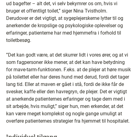
ud bagefter – alt det, vi selv bekymrer os om, hvis vi
bruger et offentligt toilet,” siger Nina Tvistholm.
Derudover er det vigtigt, at sygeplejerskerne lytter til og
anerkender de kropslige og psykologiske oplevelser og
erfaringer, patienterne har med hjemmefra i forhold til
toiletbesøg.
”Det kan godt være, at det skurrer lidt i vores ører, og at vi
som fagpersoner ikke mener, at det kan have betydning
for mave-tarm-funktionen. F.eks. at de plejer at høre musik
på toilettet eller har deres hund med derud, fordi det tager
lang tid. Eller at maven er gået i stå, fordi de ikke får de
svesker, kaffe eller den havregryn, de plejer. Det er vigtigt
at anerkende patienternes erfaringer og tage dem med i
sit arbejde, hvis muligt,” siger hun, men erkender, at det
kan være meget komplekst og nogle gange umuligt at
overføre patienternes strategier fra hjemmet til hospitalet.
Individuel tilgang