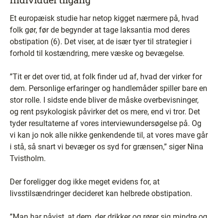
Et europæisk studie har netop kigget nærmere på, hvad
folk gør, før de begynder at tage laksantia mod deres
obstipation (6). Det viser, at de især tyer til strategier i
forhold til kostændring, mere væske og bevægelse.
”Tit er det over tid, at folk finder ud af, hvad der virker for
dem. Personlige erfaringer og handlemåder spiller bare en
stor rolle. I sidste ende bliver de måske overbevisninger,
og rent psykologisk påvirker det os mere, end vi tror. Det
tyder resultaterne af vores interviewundersøgelse på. Og
vi kan jo nok alle nikke genkendende til, at vores mave går
i stå, så snart vi bevæger os syd for grænsen,” siger Nina
Tvistholm.
Der foreligger dog ikke meget evidens for, at
livsstilsændringer decideret kan helbrede obstipation.
”Man har påvist, at dem, der drikker og rører sig mindre og