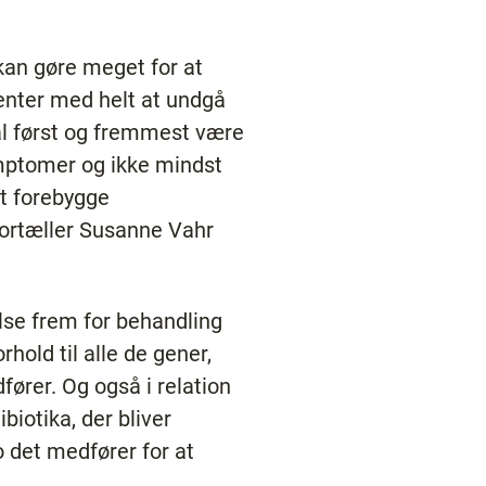
an gøre meget for at
enter med helt at undgå
al først og fremmest være
tomer og ikke mindst
t forebygge
fortæller Susanne Vahr
lse frem for behandling
rhold til alle de gener,
fører. Og også i relation
biotika, der bliver
o det medfører for at