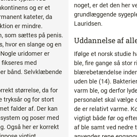
noget, er det den her ve
nkontinens og er et
grundlæggende sygeple
rmanent kateter, da
Lauridsen.
ektion er mindre.
m, som sættes på penis.
Uddannelse af alle
s, hvor en slange og en
. Nogle uridomer er
Ifølge et norsk studie
 fikseres med
ble, fire gange så stor r
ller bånd. Selvklæbende
blærebetændelse inden
uden ble (14). Bakterier
orrekt størrelse, da for
varm ble, og derfor lyde
 tryksår og for stort
personalet skal vælge 
omet falder af. Der kan
de er relativt varme. K
esystem og poser med
vigtigt både før og eft
g. Også her er korrekt
af ble samt ved nedre t
rinpose vigtigt.
anvendes rene engang