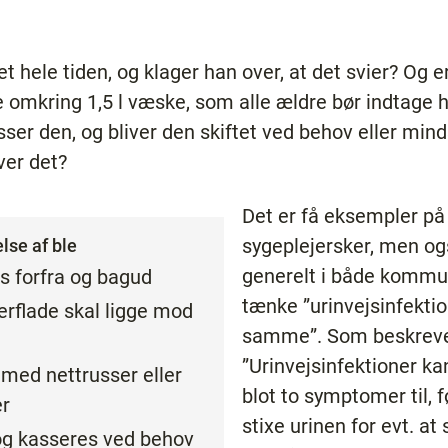
et hele tiden, og klager han over, at det svier? Og 
de omkring 1,5 l væske, som alle ældre bør indtage 
ser den, og bliver den skiftet ved behov eller mind
ver det?
Det er få eksempler på 
sygeplejersker, men o
lse af ble
generelt i både kommu
s forfra og bagud
tænke ”urinvejsinfektion 
rflade skal ligge mod
samme”. Som beskrevet
”Urinvejsinfektioner ka
 med nettrusser eller
blot to symptomer til, 
er
stixe urinen for evt. at
 og kasseres ved behov