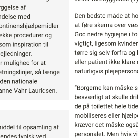
yggelse af
Den bedste måde at hol
bindelse med
at føre skema over væs
kontinenshjælpemidler
God nedre hygiejne i fo
række procedurer og
vigtigt, ligesom kvinder
om inspiration til
tørre sig selv forfra o
ejledninger.
eller patient ikke klare 
r mulighed for at
naturligvis plejeperson
tningslinjer, så længe
 den nationale
”Borgerne kan måske se
usanne Vahr Lauridsen.
besværligt at skulle dr
de på toilettet hele tid
mobiliseres eller hjæl
kræver det måske også 
iddel til opsamling af
personalet. Men hvis vi
endes typisk ved