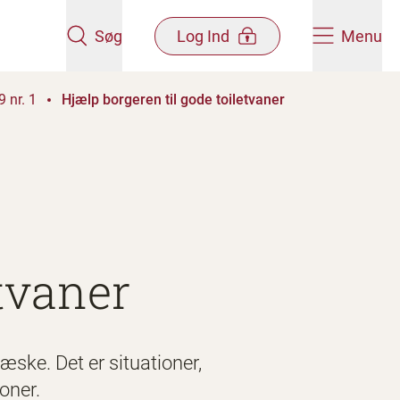
Søg
Log Ind
Menu
 nr. 1
Hjælp borgeren til gode toiletvaner
etvaner
æske. Det er situationer,
oner.