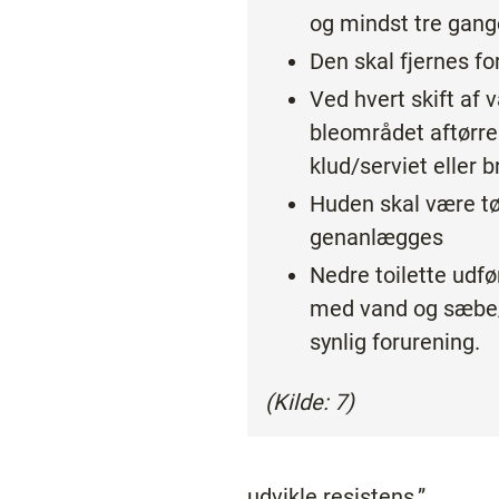
og mindst tre gang
Den skal fjernes fo
Ved hvert skift af 
bleområdet aftørre
klud/serviet eller
Huden skal være tør
genanlægges
Nedre toilette udfø
med vand og sæbe
synlig forurening.
(Kilde: 7)
udvikle resistens.”