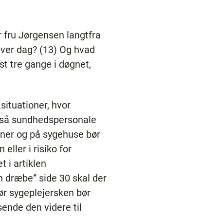
er fru Jørgensen langtfra
hver dag? (13) Og hvad
st tre gange i døgnet,
situationer, hvor
gså sundhedspersonale
ner og på sygehuse bør
eller i risiko for
 i artiklen
n dræbe” side 30 skal der
før sygeplejersken bør
 sende den videre til