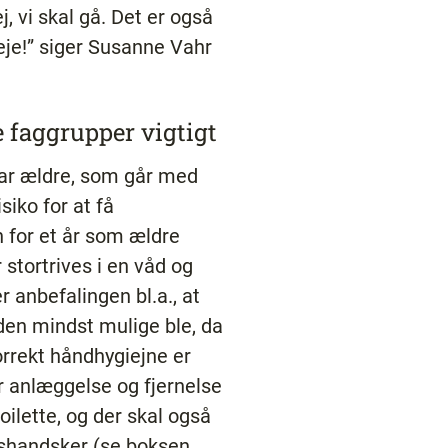
j, vi skal gå. Det er også
je!” siger Susanne Vahr
 faggrupper vigtigt
 har ældre, som går med
isiko for at få
 for et år som ældre
 stortrives i en våd og
r anbefalingen bl.a., at
den mindst mulige ble, da
orrekt håndhygiejne er
er anlæggelse og fjernelse
oilette, og der skal også
shandsker (se boksen