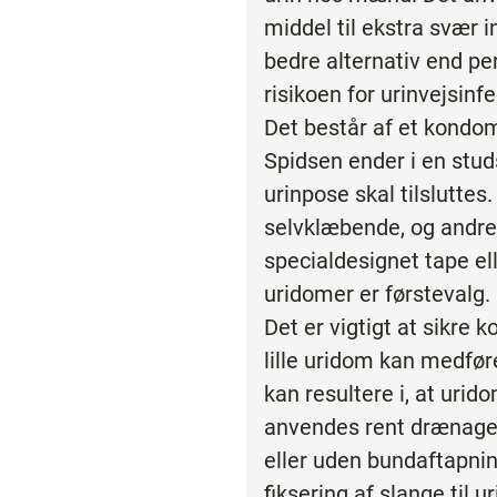
middel til ekstra svær i
bedre alternativ end pe
risikoen for urinvejsinf
Det består af et kondo
Spidsen ender i en stud
urinpose skal tilsluttes
selvklæbende, og andre
specialdesignet tape e
uridomer er førstevalg.
Det er vigtigt at sikre k
lille uridom kan medføre
kan resultere i, at urid
anvendes rent drænag
eller uden bundaftapnin
fiksering af slange til u