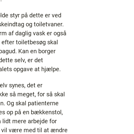
de styr på dette er ved
keindtag og toiletvaner.
rm af daglig vask er også
 efter toiletbesøg skal
g bagud. Kan en borger
dette selv, er det
alets opgave at hjælpe.
lv synes, det er
ikke så meget, for så skal
en. Og skal patienterne
pes op på en bækkenstol,
lidt mere arbejde for
 vil være med til at ændre