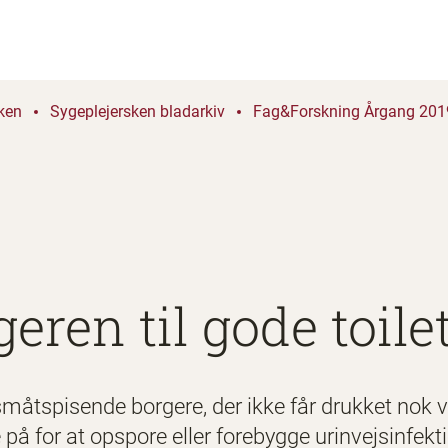
ken
Sygeplejersken bladarkiv
Fag&Forskning Årgang 2019
eren til gode toil
småtspisende borgere, der ikke får drukket nok v
 på for at opspore eller forebygge urinvejsinfekti