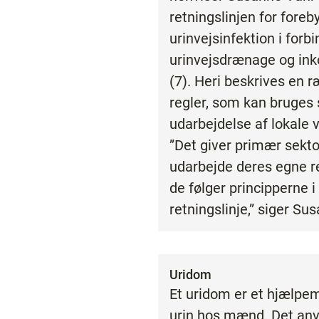
retningslinjen for foreb
urinvejsinfektion i for
urinvejsdrænage og in
(7). Heri beskrives en 
regler, som kan bruges s
udarbejdelse af lokale v
”Det giver primær sekto
udarbejde deres egne re
de følger principperne i
retningslinje,” siger S
Uridom
Et uridom er et hjælpem
urin hos mænd. Det anv