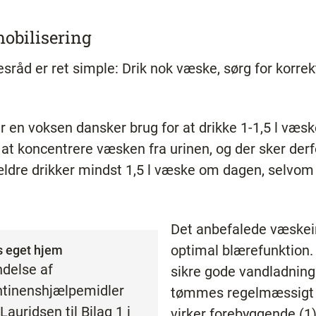
obilisering
sråd er ret simple: Drik nok væske, sørg for korre
r en voksen dansker brug for at drikke 1-1,5 l væ
at koncentrere væsken fra urinen, og der sker derf
ældre drikker mindst 1,5 l væske om dagen, selvom 
Det anbefalede væskein
optimal blærefunktion. 
es eget hjem
ndelse af
sikre gode vandladning
ontinenshjælpemidler
tømmes regelmæssigt o
auridsen til Bilag 1 i
virker forebyggende (1)