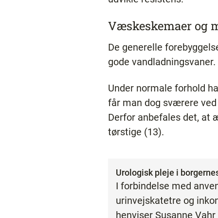
Væskeskemaer og m
De generelle forebyggelse
gode vandladningsvaner.
Under normale forhold ha
får man dog sværere ved 
Derfor anbefales det, at 
tørstige (13).
Urologisk pleje i borgern
I forbindelse med anve
urinvejskatetre og ink
henviser Susanne Vahr L