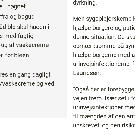
dyrkning.
e i døgnet
rfra og bagud
Men sygeplejerskerne k
våd ble skal huden i
hjælpe borgere og pati
s med fugtig
denne situation. De sk
 brug af vaskecreme
opmærksomme på symp
hjælpe borgerne med a
, før bleen
urinvejsinfektionerne, 
Lauridsen:
res en gang dagligt
/vaskecreme og ved
”Også her er forebygge
vejen frem. Især set i fo
urinvejsinfektioner med
til mængden af den anti
udskrevet, og den risik