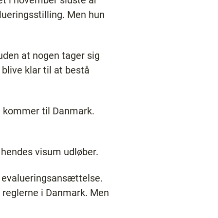
lueringsstilling. Men hun
 uden at nogen tager sig
live klar til at bestå
r de kommer til Danmark.
n hendes visum udløber.
n evalueringsansættelse.
r reglerne i Danmark. Men