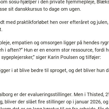
 som sosu-hjælper i den private hjemmepleje, Blæks
passe sit danskkursus to dage om ugen.
odt med praktikforløbet hen over efteråret og julen,
t.
pleje, empatien og omsorgen ligger på hendes rygra
 aften?” Hun er en enorm stor ressource, fordi hu
ygeplejersker,” siger Karin Poulsen og tilføjer:
ger i at blive bedre til sproget, og det bliver hun d
alborg er der evalueringsstillinger. Men i Thisted, 
 bliver der slået fire stillinger op i januar 2026,
elvom det er en lang køretur til og fra arbejde, får 