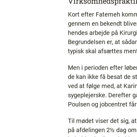
Virksomhedspraktik
Kort efter Fatemeh komme
gennem en bekendt bliver
hendes arbejde på Kirurgis
Begrundelsen er, at sådan
typisk skal afsættes ment
Men i perioden efter løbe
de kan ikke få besat de s
ved at følge med, at Kari
sygeplejerske. Derefter g
Poulsen og jobcentret få
Til mødet viser det sig, 
på afdelingen 2½ dag om 