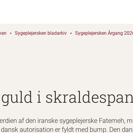
ken
Sygeplejersken bladarkiv
Sygeplejersken Årgang 2026
 guld i skraldespa
ærdien af den iranske sygeplejerske Fatemeh, me
dansk autorisation er fyldt med bump. Den dan