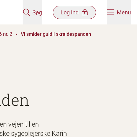
Søg
Log Ind
Menu
 nr. 2
Vi smider guld i skraldespanden
nden
n vejen til en
ske sygeplejerske Karin