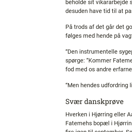
beholde sit vikararbejde
desuden have tid til at 
På trods af det går det g
følges med hende på vag
“Den instrumentelle syge
spørge: ”Kommer Fatemeh i
fod med os andre erfarne s
“Men hendes udfordring lig
Svær danskprøve
Hverken i Hjørring eller A
Fatemehs bopæl i Hjørring,
fire igen til september. S