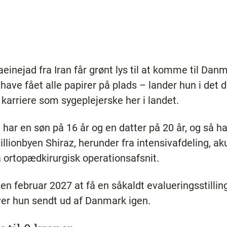
nejad fra Iran får grønt lys til at komme til Danm
t have fået alle papirer på plads – lander hun i de
 karriere som sygeplejerske her i landet.
, har en søn på 16 år og en datter på 20 år, og så ha
millionbyen Shiraz, herunder fra intensivafdeling, a
å ortopædkirurgisk operationsafsnit.
en februar 2027 at få en såkaldt evalueringsstillin
iver hun sendt ud af Danmark igen.