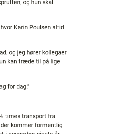
prutten, og hun skal
 hvor Karin Poulsen altid
d, og jeg hører kollegaer
n kan træde til på lige
ag for dag.”
2½ times transport fra
 og der kommer formentlig
det i november sidste år