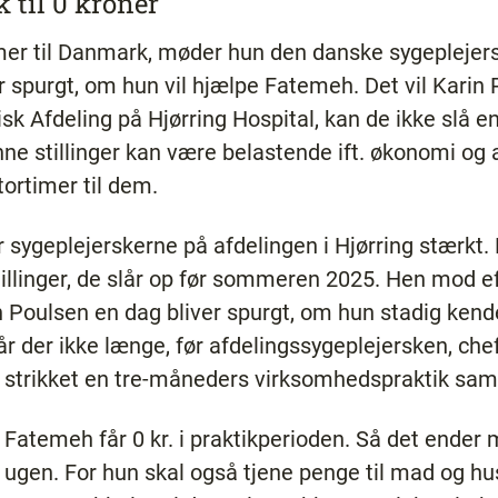
 til 0 kroner
r til Danmark, møder hun den danske sygeplejers
 spurgt, om hun vil hjælpe Fatemeh. Det vil Karin
k Afdeling på Hjørring Hospital, kan de ikke slå en
ne stillinger kan være belastende ift. økonomi og a
ortimer til dem.
r sygeplejerskerne på afdelingen i Hjørring stærkt.
tillinger, de slår op før sommeren 2025. Hen mod e
n Poulsen en dag bliver spurgt, om hun stadig kend
år der ikke længe, før afdelingssygeplejersken, che
r strikket en tre-måneders virksomhedspraktik sa
at Fatemeh får 0 kr. i praktikperioden. Så det ende
ugen. For hun skal også tjene penge til mad og hu