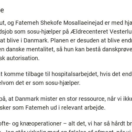
ce
slut, og Fatemeh Shekofe Mosallaeinejad er med hjæ
tidsjob som sosu-hjælper på Ældrecenteret Vesterlun
l at blive i Danmark. Planen er desuden at blive end
 den danske mentalitet, så hun kan bestå danskprø
k autorisation.
t komme tilbage til hospitalsarbejdet, hvis det en
elvom det er som sosu-hjælper.
å, at Danmark mister en stor ressource, når vi ikke
rsker som Fatemeh ud i relevant arbejde.
fte- og knæoperationer – alt det, vi har så hårdt 