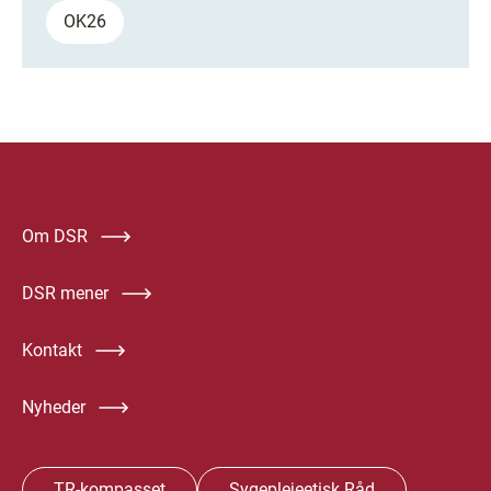
OK26
Om DSR
DSR mener
Kontakt
Nyheder
TR-kompasset
Sygeplejeetisk Råd