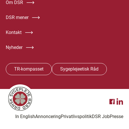
Om DSR
DSR mener
Kontakt
Nyheder
TR-kompasset
Sygeplejeetisk Råd
In English
Annoncering
Privatlivspolitik
DSR Job
Presse