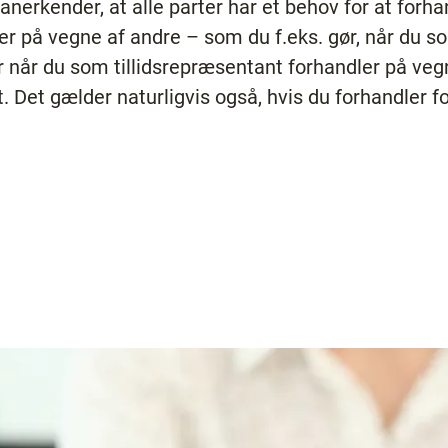
nerkender, at alle parter har et behov for at forhan
ler på vegne af andre – som du f.eks. gør, når du s
er når du som tillidsrepræsentant forhandler på veg
 Det gælder naturligvis også, hvis du forhandler for