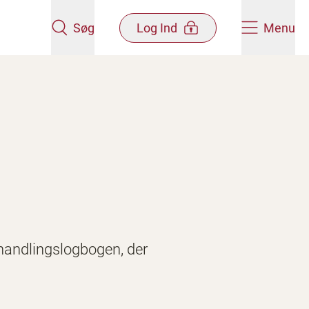
Søg
Log Ind
Menu
handlingslogbogen, der