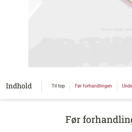
Indhold
Til top
Før forhandlingen
Unde
Før forhandli