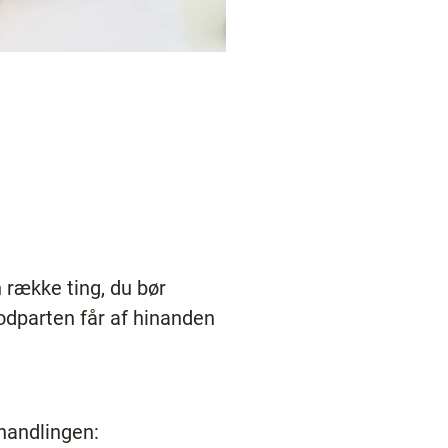
n række ting, du bør
modparten får af hinanden
rhandlingen: