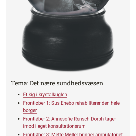
Tema: Det nære sundhedsvæsen
Et kig i krystalkuglen
Frontløber 1: Sus Enebo rehabiliterer den hele
borger
Frontløber 2: Annesofie Rensch Dorph tager
imod i eget konsultationsrum
Frontløber 3: Mette Møller bringer ambulatoriet