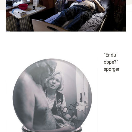
“Er du
oppe?”
spørger