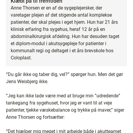
Klædt på til fremtiden
Anne Thorsen er en af de sygeplejersker, der
varetager plejen af det stigende antal komplekse
patienter, der skal plejes i eget hjem. Hun har 21 års
klinisk erfaring fra sygehus, heraf 12 år på en
abdominalkirurgisk afdeling. Hun har desuden taget
et diplom-modul i akutsygepleje for patienter i
kommunalt regi og deltaget i et års brevskole hos
Coloplast.
“Du går ikke og taber dig, vel?” spørger hun. Men det gør
Jens Weisbjerg ikke.
“Jeg kan ikke lade være med at bruge min ”udredende”
tankegang fra sygehuset, hvor jeg er vant til at veje
patienter, tjekke væskebalance og trykke på maver,” siger
Anne Thorsen og fortsætter:
“Det hjælper mig meget i mit arbejde både i akutteamet