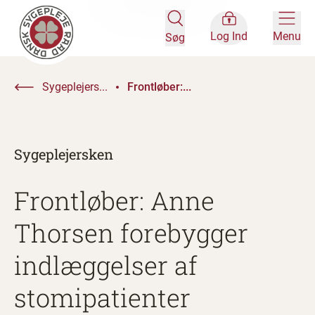
Log Ind
Menu
Søg
Sygeplejers...
Frontløber:...
Sygeplejersken
Frontløber: Anne
Thorsen forebygger
indlæggelser af
stomipatienter