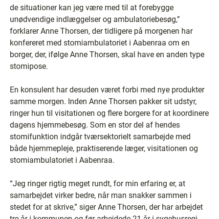
de situationer kan jeg være med til at forebygge
unødvendige indlæggelser og ambulatoriebesøg,”
forklarer Anne Thorsen, der tidligere på morgenen har
konfereret med stomiambulatoriet i Aabenraa om en
borger, der, ifølge Anne Thorsen, skal have en anden type
stomipose.
En konsulent har desuden været forbi med nye produkter
samme morgen. Inden Anne Thorsen pakker sit udstyr,
ringer hun til visitationen og flere borgere for at koordinere
dagens hjemmebesøg. Som en stor del af hendes
stomifunktion indgår tværsektorielt samarbejde med
både hjemmepleje, praktiserende læger, visitationen og
stomiambulatoriet i Aabenraa.
“Jeg ringer rigtig meget rundt, for min erfaring er, at
samarbejdet virker bedre, når man snakker sammen i
stedet for at skrive,” siger Anne Thorsen, der har arbejdet
tre år i kommunen og før arbejdede 21 år i sygehusregi