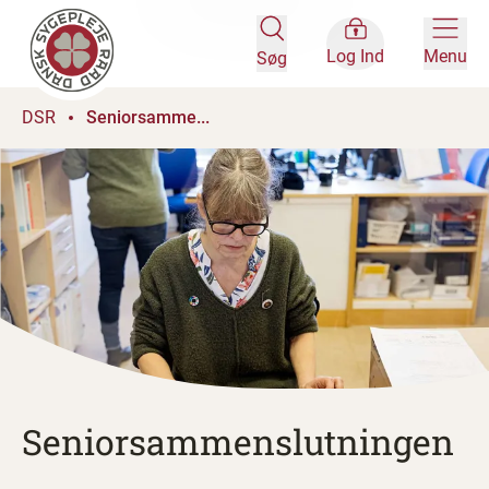
Log Ind
Menu
Søg
DSR
Seniorsamme...
Seniorsammenslutningen