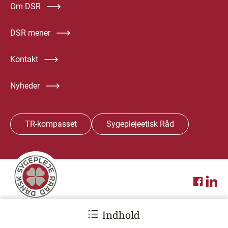
Om DSR
DSR mener
Kontakt
Nyheder
TR-kompasset
Sygeplejeetisk Råd
In English
Annoncering
Privatlivspolitik
DSR Job
Presse
Indhold