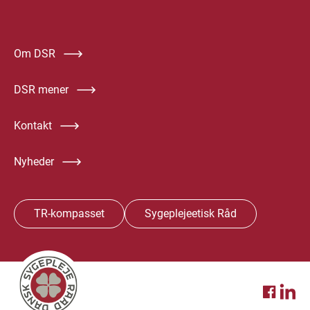
Om DSR
DSR mener
Kontakt
Nyheder
TR-kompasset
Sygeplejeetisk Råd