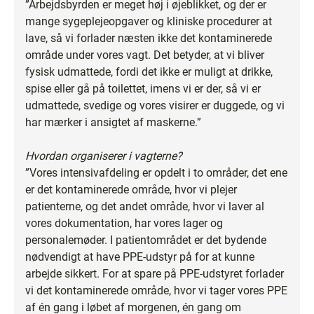
”Arbejdsbyrden er meget høj i øjeblikket, og der er
mange sygeplejeopgaver og kliniske procedurer at
lave, så vi forlader næsten ikke det kontaminerede
område under vores vagt. Det betyder, at vi bliver
fysisk udmattede, fordi det ikke er muligt at drikke,
spise eller gå på toilettet, imens vi er der, så vi er
udmattede, svedige og vores visirer er duggede, og vi
har mærker i ansigtet af maskerne.”
Hvordan organiserer i vagterne?
”Vores intensivafdeling er opdelt i to områder, det ene
er det kontaminerede område, hvor vi plejer
patienterne, og det andet område, hvor vi laver al
vores dokumentation, har vores lager og
personalemøder. I patientområdet er det bydende
nødvendigt at have PPE-udstyr på for at kunne
arbejde sikkert. For at spare på PPE-udstyret forlader
vi det kontaminerede område, hvor vi tager vores PPE
af én gang i løbet af morgenen, én gang om