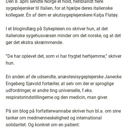
Den 8. april sendte Norge et hold, heriblandt flere
sygeplejersker til Italien, for at hjælpe deres italienske
kollegaer. Én af dem er akutsygeplejerskere Katja Flatøy.
I et blogindlæg på Sykepleien.no skriver hun, at det
italienske sygehusvæsen minder om det norske, og at det
gør det ekstra skræmmende.
”De har oplevet det, som vi har frygtet herhjemme,” skriver
hun.
En anden af de udsendte, anæstesisygeplejerske Janecke
Engeberg Sjøvold fortæller, at selv om der er sproglige
udfordringer, er andre ting universelle, f.eks.
respiratorindstillingerne og den medicin, man giver.
På sin blog på forfatterwannabe skriver hun bl.a. om sine
tanker om medmenneskelighed og international
solidaritet. Og konkret om en patient: