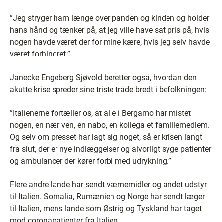
”Jeg stryger ham længe over panden og kinden og holder
hans hånd og tænker på, at jeg ville have sat pris på, hvis
nogen havde været der for mine kære, hvis jeg selv havde
været forhindret.”
Janecke Engeberg Sjøvold beretter også, hvordan den
akutte krise spreder sine triste tråde bredt i befolkningen:
”Italienerne fortæller os, at alle i Bergamo har mistet
nogen, en nær ven, en nabo, en kollega et familiemedlem.
Og selv om presset har lagt sig noget, så er krisen langt
fra slut, der er nye indlæggelser og alvorligt syge patienter
og ambulancer der kører forbi med udrykning.”
Flere andre lande har sendt værnemidler og andet udstyr
til Italien. Somalia, Rumænien og Norge har sendt læger
til Italien, mens lande som Østrig og Tyskland har taget
mod coronapatienter fra Italien.