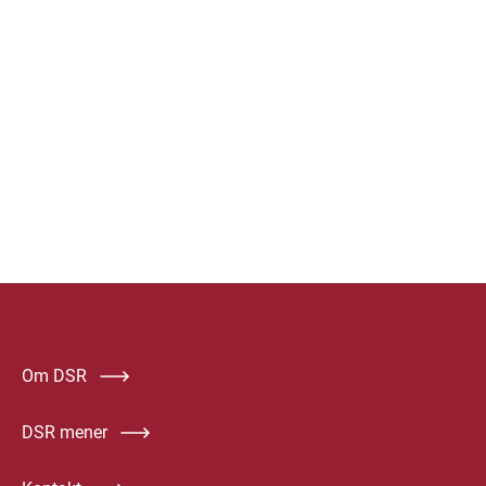
Om DSR
DSR mener