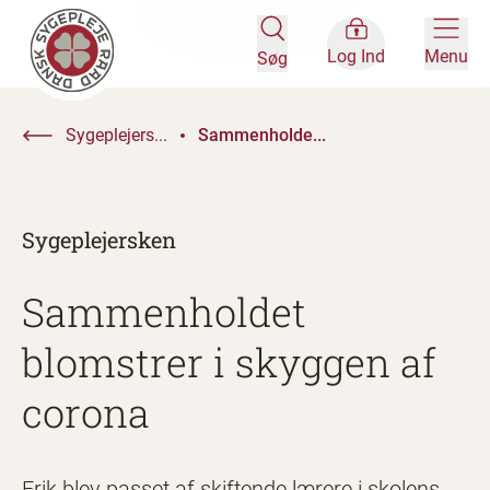
Log Ind
Menu
Søg
Sygeplejers...
Sammenholde...
Sygeplejersken
Sammenholdet
blomstrer i skyggen af
corona
Erik blev passet af skiftende lærere i skolens