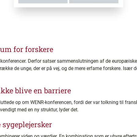
um for forskere
de konferencer. Derfor satser sammenslutningen af de europæisk
række de unge, der er på vej, og de mere erfarne forskere. Især d
ke blive en barriere
uttede op om WENR-konferencen, fordi der var tolkning til fransk
vendigt med en ny struktur, lyder det.
 sygeplejersker
ombinerer viden og værdier. En kombination som er uhyre eftertr