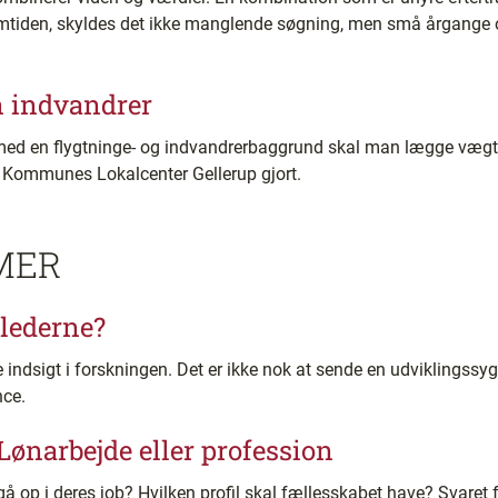
emtiden, skyldes det ikke manglende søgning, men små årgange og
en indvandrer
med en flygtninge- og indvandrerbaggrund skal man lægge vægt på
us Kommunes Lokalcenter Gellerup gjort.
MER
lederne?
indsigt i forskningen. Det er ikke nok at sende en udviklingssyge
nce.
ønarbejde eller profession
å op i deres job? Hvilken profil skal fællesskabet have? Svaret 