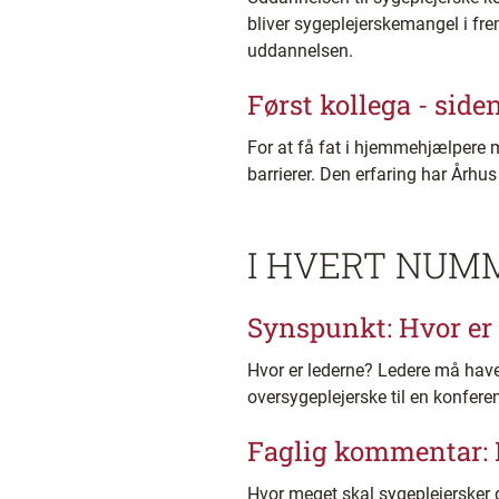
bliver sygeplejerskemangel i fr
uddannelsen.
Først kollega - sid
For at få fat i hjemmehjælpere 
barrierer. Den erfaring har Årh
I HVERT NUM
Synspunkt: Hvor er 
Hvor er lederne? Ledere må have 
oversygeplejerske til en konfere
Faglig kommentar: L
Hvor meget skal sygeplejersker g