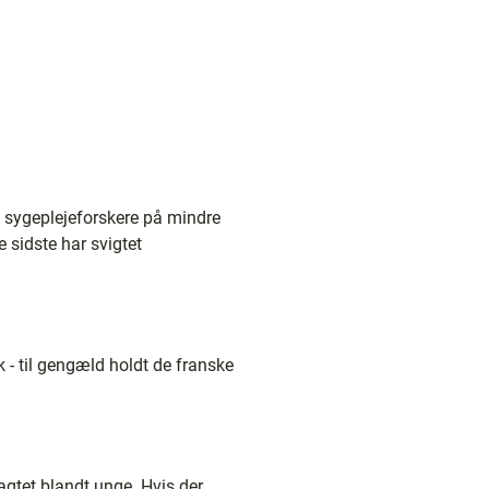
e sygeplejeforskere på mindre
e sidste har svigtet
 - til gengæld holdt de franske
agtet blandt unge. Hvis der