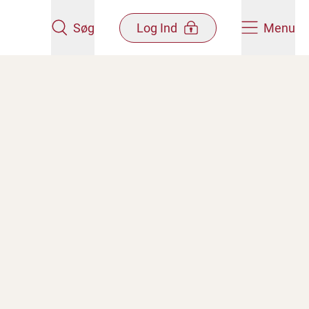
Søg
Log Ind
Menu