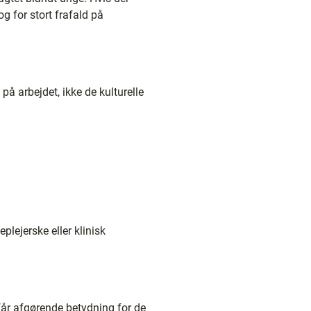
 for stort frafald på
 arbejdet, ikke de kulturelle
plejerske eller klinisk
får afgørende betydning for de