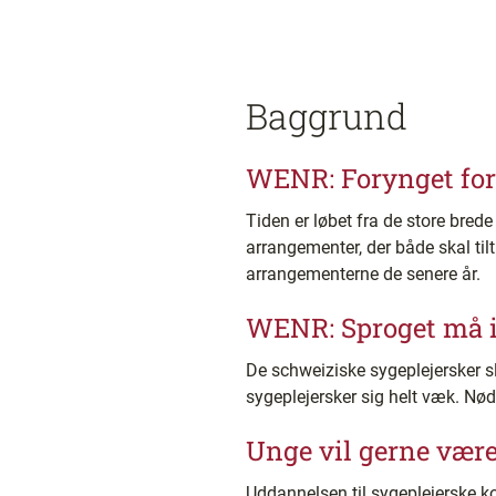
Baggrund
WENR: Forynget for
Tiden er løbet fra de store bre
arrangementer, der både skal tilt
arrangementerne de senere år.
WENR: Sproget må ik
De schweiziske sygeplejersker sl
sygeplejersker sig helt væk. Nød
Unge vil gerne være
Uddannelsen til sygeplejerske k