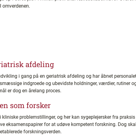
til omverdenen.
riatrisk afdeling
vikling i gang på en geriatrisk afdeling og har åbnet personalets ø
smæssige indgroede og ubevidste holdninger, værdier, rutiner og
 mål er dog en årelang proces.
ken som forsker
 i kliniske problemstillinger, og her kan sygeplejersker fra prak
ave eksamenspapirer for at udøve kompetent forskning. Dog ska
n etablerede forskningsverden.